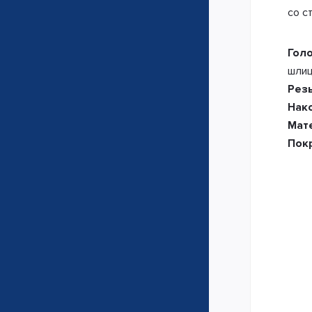
со с
Гол
шлиц
Рез
Нак
Мат
Пок