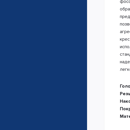
фосф
обра
пред
позв
агре
крес
испо
стан
наде
легк
Гол
Рез
Нак
Пок
Мат