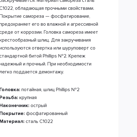
раскручивается. Материал самореза сталь
С1022, обладающая прочными свойствами.
Покрытие самореза — фосфатирование,
предохраняет его во влажной и агрессивной
среде от коррозии. Головка самореза имеет
крестообразный шлиц. Для закручивания
используются отвертка или шуруповерт со
стандартной битой Phillips №2. Крепеж
надежный и прочный. При необходимости
легко поддается демонтажу.
Головка:
потайная, шлиц Phillips №2
Резьба:
крупная
Наконечник:
острый
Покрытие:
фосфатированный
Материал:
сталь С1022