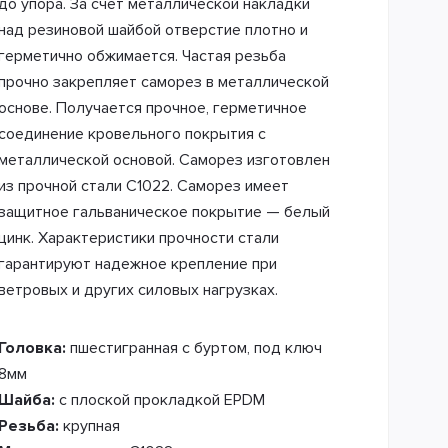
до упора. За счет металлической накладки
над резиновой шайбой отверстие плотно и
герметично обжимается. Частая резьба
прочно закрепляет саморез в металлической
основе. Получается прочное, герметичное
соединение кровельного покрытия с
металлической основой. Саморез изготовлен
из прочной стали С1022. Саморез имеет
защитное гальваническое покрытие — белый
цинк. Характеристики прочности стали
гарантируют надежное крепление при
ветровых и других силовых нагрузках.
Головка:
пшестигранная с буртом, под ключ
8мм
Шайба:
с плоской прокладкой EPDM
Резьба:
крупная