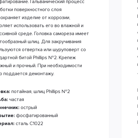
атирование. Гальванический процесс
ботки поверхностного слоя
охраняет изделие от коррозии,
оляет использовать его во влажной и
ссивной среде. Головка самореза имеет
тообразный шлиц. Для закручивания
льзуются отвертка или шуруповерт со
дартной битой Phillips №2. Крепеж
жный и прочный. При необходимости
о поддается демонтажу.
овка:
потайная, шлиц Phillips №2
ьба:
частая
онечник:
острый
рытие:
фосфатированный
ериал:
сталь С1022