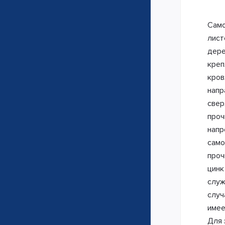
Само
лист
дере
креп
кров
напр
свер
проч
напр
само
проч
цинк
служ
случ
имее
Для 