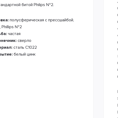
тандартной битой Philips №2.
овка:
полусферическая с прессшайбой,
 Phillips №2
ьба:
частая
онечник:
сверло
ериал:
сталь С1022
рытие:
белый цинк