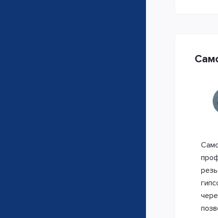
Само
Само
проф
резь
гипс
чере
позв