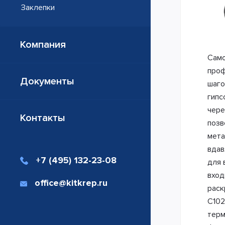
Заклепки
Компания
Само
проф
Документы
шаго
гипс
чере
Контакты
позв
мета
вдав
+7 (495) 132-23-08
для 
вход
office@kitkrep.ru
раск
C102
терм