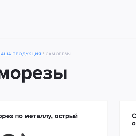
НАША ПРОДУКЦИЯ
САМОРЕЗЫ
морезы
рез по металлу, острый
С
о