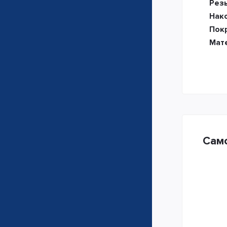
Рез
Нак
Пок
Мат
Само