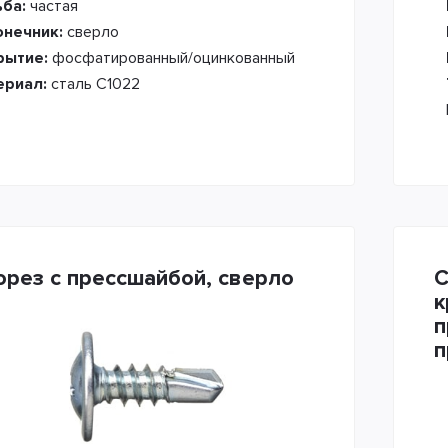
ьба:
частая
онечник:
сверло
рытие:
фосфатированный/оцинкованный
ериал:
сталь С1022
рез с прессшайбой, сверло
С
к
п
п