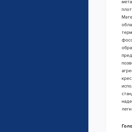
мета
плот
Мате
обла
терм
фосф
обра
пред
позв
агре
крес
испо
стан
наде
легк
Гол